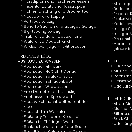
Harzdiplom und Tzscherperessen
Abendgal
Hexentanzplatz und Rosstrappe
Burlesqu
Höhlenforschung und Brockentour
Erlebnis
Neuseenland Leipzig
Exclusive
Partybus Leipzig
Karibisch
Scharfe Sachen und üppiges Gelage
Lustige 
Sightseeing Leipzig
Lustiger
Trabirallye durch Deutschland
Piratens
Waldrallye Deutschland
Veranstal
Wildschweinjagd mit Ritteressen
(steuerli
FIRMENAUSFLÜGE-
TICKETS
AUSFLÜGE ZU WASSER
Die Abba
Abenteuer Filmpark
Musical D
Abenteuer Floßfahrt Donau
Rock Chr
Abenteuer Saale-Unstrut
Ticketsho
Abenteuer Schlauchboot
Udo Jürg
Abenteuer Wildwasser
Eine Dampferfahrt ist lustig
Erlebnisse im Spreewald
THEMENDINN
Floss & Schlauchboottour auf der
Abba Din
Elbe
Musical 
Flossfahrt im Werratal
Ritteress
Floßparty Talsperre Kriebstein
Rock Chr
Flößen im Thüringer Wald
Udo Jürg
Schlauchboottour auf der Saale
Segeltörn auf Nord- und Ostsee