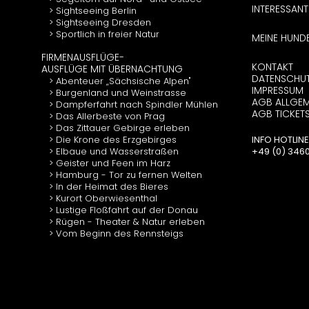
INTERESSANT
Sightseeing Berlin
Sightseeing Dresden
Sportlich in freier Natur
MEINE HUND
FIRMENAUSFLÜGE-
KONTAKT
AUSFLÜGE MIT ÜBERNACHTUNG
DATENSCHU
Abenteuer „Sächsische Alpen"
IMPRESSUM
Burgenland und Weinstrasse
AGB ALLGEM
Dampferfahrt nach Spindler Mühlen
AGB TICKET
Das Allerbeste von Prag
Das Zittauer Gebirge erleben
Die Krone des Erzgebirges
INFO HOTLINE
Elbaue und Wasserstraßen
+49 (0) 34602
Geister und Feen im Harz
Hamburg - Tor zu fernen Welten
In der Heimat des Bieres
Kurort Oberwiesenthal
Lustige Floßfahrt auf der Donau
Rügen - Theater & Natur erleben
Vom Beginn des Rennsteigs