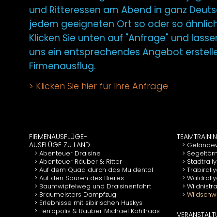
und Ritteressen am Abend in ganz Deut
jedem geeigneten Ort so oder so ähnlich
Klicken Sie unten auf "Anfrage" und lasse
uns ein entsprechendes Angebot erstell
Firmenausflug.
Klicken Sie hier für Ihre Anfrage
FIRMENAUSFLÜGE-
TEAMTRAINI
AUSFLÜGE ZU LAND
Gelände
Abenteuer Draisine
Segeltör
Abenteuer Räuber & Ritter
Stadtrall
Auf dem Quad durch das Muldental
Trabirall
Auf den Spuren des Bieres
Waldrall
Baumwipfelweg und Draisinenfahrt
Wildnistr
Braumeisters Dampfzug
Wildschwe
Erlebnisse mit sibirischen Huskys
Ferropolis & Räuber Michael Kohlhaas
VERANSTAL