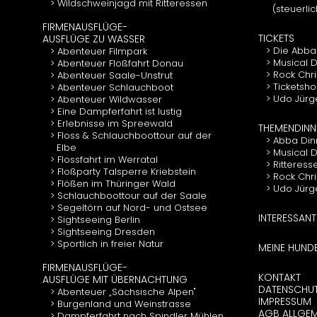
Wildschweinjagd mit Ritteressen
(steuerli
FIRMENAUSFLÜGE-
TICKETS
AUSFLÜGE ZU WASSER
Die Abba
Abenteuer Filmpark
Musical D
Abenteuer Floßfahrt Donau
Rock Chr
Abenteuer Saale-Unstrut
Ticketsho
Abenteuer Schlauchboot
Udo Jürg
Abenteuer Wildwasser
Eine Dampferfahrt ist lustig
Erlebnisse im Spreewald
THEMENDINN
Floss & Schlauchboottour auf der
Abba Din
Elbe
Musical 
Flossfahrt im Werratal
Ritteress
Floßparty Talsperre Kriebstein
Rock Chr
Flößen im Thüringer Wald
Udo Jürg
Schlauchboottour auf der Saale
Segeltörn auf Nord- und Ostsee
INTERESSANT
Sightseeing Berlin
Sightseeing Dresden
Sportlich in freier Natur
MEINE HUND
FIRMENAUSFLÜGE-
KONTAKT
AUSFLÜGE MIT ÜBERNACHTUNG
DATENSCHU
Abenteuer „Sächsische Alpen"
IMPRESSUM
Burgenland und Weinstrasse
AGB ALLGEM
Dampferfahrt nach Spindler Mühlen