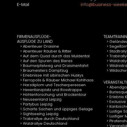
E-Mail
info@business-weeke
FIRMENAUSFLÜGE-
TEAMTRAINI
AUSFLÜGE ZU LAND
Gelände
Abenteuer Draisine
Segeltör
Abenteuer Räuber & Ritter
Stadtrall
Auf dem Quad durch das Muldental
Trabirall
Auf den Spuren des Bieres
Waldrall
Baumwipfelweg und Draisinenfahrt
Wildnistr
Braumeisters Dampfzug
Wildschwe
Erlebnisse mit sibirischen Huskys
Ferropolis & Räuber Michael Kohlhaas
VERANSTAL
Harzdiplom und Tzscherperessen
Abendgal
Hexentanzplatz und Rosstrappe
Burlesqu
Höhlenforschung und Brockentour
Erlebnis
Neuseenland Leipzig
Exclusive
Partybus Leipzig
Karibisch
Scharfe Sachen und üppiges Gelage
Lustige 
Sightseeing Leipzig
Lustiger
Trabirallye durch Deutschland
Piratens
Waldrallye Deutschland
Veranstal