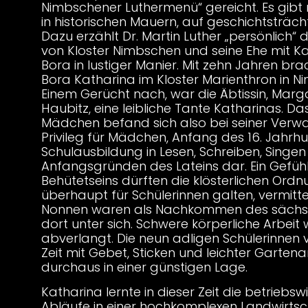
Nimbschener Luthermenü“ gereicht. Es gibt r
in historischen Mauern, auf geschichtsträc
Dazu erzählt Dr. Martin Luther „persönlich“ 
von Kloster Nimbschen und seine Ehe mit K
Bora in lustiger Manier. Mit zehn Jahren br
Bora Katharina im Kloster Marienthron in N
Einem Gerücht nach, war die Äbtissin, Mar
Haubitz, eine leibliche Tante Katharinas. Da
Mädchen befand sich also bei seiner Verwa
Privileg für Mädchen, Anfang des 16. Jahrhun
Schulausbildung in Lesen, Schreiben, Singe
Anfangsgründen des Lateins dar. Ein Gefüh
Behütetseins dürften die klösterlichen Ordn
überhaupt für Schülerinnen galten, vermitte
Nonnen waren als Nachkommen des sächsi
dort unter sich. Schwere körperliche Arbeit
abverlangt. Die neun adligen Schülerinnen 
Zeit mit Gebet, Sticken und leichter Gartena
durchaus in einer günstigen Lage.
Katharina lernte in dieser Zeit die betriebsw
Abläufe in einer hochkomplexen Landwirtsc