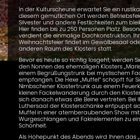
In der Kulturscheune erwartet Sie ein rustik
diesem gemütlichen Ort werden Betriebsfeie
Silvester und andere Festlichkeiten zum blei
Hier finden bis zu 250 Personen Platz. Bes
verdient die einmalige Dachkonstruktion. Ih
Weihnachtsfeier findet im Gewölbesaal ode
anderen Raum des Klosters statt.
Bevor es heute so richtig losgeht, werden Si
den Nonnen des ehemaligen Klosters „Marie
einem Begrüßungstrunk bei mystischem Fack
empfangen. Die Hexe „Muffel“ schöpft für S
Nimbschener Klostertrunk aus einem Feuerkes
kleinen Fackelwanderung durch den Klosterf
sich danach etwas die Beine vertreten. Bei I
Luthersaal der Klosterschänke entpuppt si
Muffel in einer atemberaubenden Show mit
Würgeschlangen und Fakirelementen zu eine
Schönheit.
Als Höhepunkt des Abends wird Ihnen das „