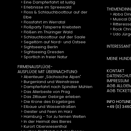
Eine Dampferfahrt ist lustig
Erlebnisse im Spreewald
THEMENDINN
Floss & Schlauchboottour auf der
Abba Din
Elbe
Musical 
Flossfahrt im Werratal
Ritteress
Floßparty Talsperre Kriebstein
Rock Chr
Flößen im Thüringer Wald
Udo Jürg
Schlauchboottour auf der Saale
Segeltörn auf Nord- und Ostsee
INTERESSANT
Sightseeing Berlin
Sightseeing Dresden
Sportlich in freier Natur
MEINE HUND
FIRMENAUSFLÜGE-
KONTAKT
AUSFLÜGE MIT ÜBERNACHTUNG
DATENSCHU
Abenteuer „Sächsische Alpen"
IMPRESSUM
Burgenland und Weinstrasse
AGB ALLGEM
Dampferfahrt nach Spindler Mühlen
AGB TICKET
Das Allerbeste von Prag
Das Zittauer Gebirge erleben
Die Krone des Erzgebirges
INFO HOTLINE
Elbaue und Wasserstraßen
+49 (0) 34602
Geister und Feen im Harz
Hamburg - Tor zu fernen Welten
In der Heimat des Bieres
Kurort Oberwiesenthal