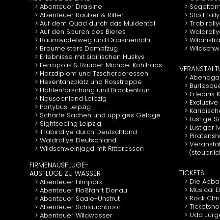
Abenteuer Draisine
Segeltör
Abenteuer Räuber & Ritter
Stadtrall
Auf dem Quad durch das Muldental
Trabirall
Auf den Spuren des Bieres
Waldrall
Baumwipfelweg und Draisinenfahrt
Wildnistr
Braumeisters Dampfzug
Wildschwe
Erlebnisse mit sibirischen Huskys
Ferropolis & Räuber Michael Kohlhaas
VERANSTAL
Harzdiplom und Tzscherperessen
Abendgal
Hexentanzplatz und Rosstrappe
Burlesqu
Höhlenforschung und Brockentour
Erlebnis
Neuseenland Leipzig
Exclusive
Partybus Leipzig
Karibisch
Scharfe Sachen und üppiges Gelage
Lustige 
Sightseeing Leipzig
Lustiger
Trabirallye durch Deutschland
Piratens
Waldrallye Deutschland
Veranstal
Wildschweinjagd mit Ritteressen
(steuerli
FIRMENAUSFLÜGE-
TICKETS
AUSFLÜGE ZU WASSER
Die Abba
Abenteuer Filmpark
Musical D
Abenteuer Floßfahrt Donau
Rock Chr
Abenteuer Saale-Unstrut
Ticketsho
Abenteuer Schlauchboot
Udo Jürg
Abenteuer Wildwasser