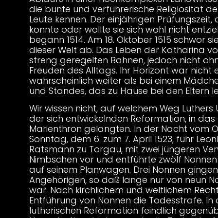
die bunte und verführerische Religiosität d
Leute kennen. Der einjährigen Prüfungszeit, 
konnte oder wollte sie sich wohl nicht entzi
begann 1514. Am 18. Oktober 1515 schwor si
dieser Welt ab. Das Leben der Katharina von
streng geregelten Bahnen, jedoch nicht ohn
Freuden des Alltags. Ihr Horizont war nicht
wahrscheinlich weiter als bei einem Mädchen
und Standes, das zu Hause bei den Eltern le
Wir wissen nicht, auf welchem Weg Luthers
der sich entwickelnden Reformation, in das 
Marienthron gelangten. In der Nacht vom 
Sonntag, dem 6. zum 7. April 1523, fuhr Le
Ratsmann zu Torgau, mit zwei jüngeren Ve
Nimbschen vor und entführte zwölf Nonnen
auf seinem Planwagen. Drei Nonnen gingen 
Angehörigen, so daß lange nur von neun N
war. Nach kirchlichem und weltlichem Recht
Entführung von Nonnen die Todesstrafe. In
lutherischen Reformation feindlich gegen