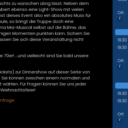
nichts zu wünschen übrig lässt. Neben dem
bert ebenso eine Light-Show mit vielen
Ort:
st dieses Event also ein absolutes Muss für
ule, so bringt die Truppe doch eine
 Mia-Musical selbst auf die Bühne, das
higen Momenten punkten kann. Sichern Sie
assen Sie sich diese Veranstaltung nicht
19:30
19:30
e 70er! ...und vielleicht sind Sie bald unsere
Ort:
Tickets) zur Dinnershow auf dieser Seite von
 Sie können zwischen einem normalen und
 wählen. Für Fragen können Sie uns jeder
. Weihnachtsfeier!
19:30
Anfrage
19:30
Ort: