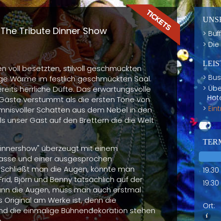
UNS
The Tribute Dinner Show
Buf
Die
LEI
n voll besetzten, stilvoll geschmückten
Bus
ige Wärme im festlich geschmückten Saal.
Übe
eits herrliche Düfte. Das erwartungsvolle
Hot
ste verstummt als die ersten Töne von
Ein
mnisvoller Schatten aus dem Nebel in den
als unser Gast auf den Brettern die die Welt
TERM
Dinnershow" überzeugt mit einem
asse und einer ausgesprochen
 Schließt man die Augen, könnte man
19:30
id, Björn und Benny tatsächlich auf der
19:30
ann die Augen, muss man auch erstmal
s Original am Werke ist, denn die
Ort:
d die einmalige Bühnendekoration stehen
.