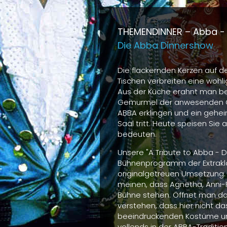
THEMENDINNER –
Abba - 
Die Abba Dinnershow
Die flackernden Kerzen auf de
Tischen verbreiten eine wohl
Aus der Küche erahnt man ber
Gemurmel der anwesenden Gä
ABBA erklingen und ein gehei
Saal tritt. Heute speisen Sie 
bedeuten.
Unsere "A Tribute to Abba - 
Bühnenprogramm der Extrakl
originalgetreuen Umsetzung.
meinen, dass Agnetha, Anni-Fr
Bühne stehen. Öffnet man d
verstehen, dass hier nicht da
beeindruckenden Kostüme un
vollends in der ABBA-Tradition