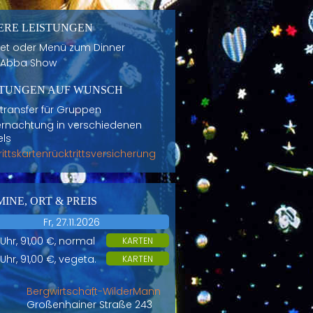
ERE LEISTUNGEN
fet oder Menü zum Dinner
 Abba Show
STUNGEN AUF WUNSCH
transfer für Gruppen
rnachtung in verschiedenen
els
trittskartenrücktrittsversicherung
INE, ORT & PREIS
Fr, 27.11.2026
 Uhr, 91,00 €, normal
KARTEN
 Uhr, 91,00 €, vegeta.
KARTEN
Bergwirtschaft-WilderMann
Großenhainer Straße 243