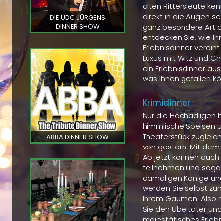
alten Rittersleute k
direkt in die Augen s
DIE UDO JÜRGENS
DINNER SHOW
ganz besondere Art 
entdecken Sie, wie Ihr
Erlebnisdinner verei
Luxus mit Witz und C
ein Erlebnisdinner au
was Ihnen gefallen kö
Krimidinner
Nur die Hochadligen 
himmlische Speisen 
Theaterstück zugleic
ABBA DINNER SHOW
von gestern. Mit dem 
Ab jetzt können auch
teilnehmen und sogar
damaligen Könige und
werden Sie selbst zu
Ihrem Gaumen. Also m
Sie den Übeltäter und
majestätisches Erlebn