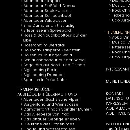
Die Abba
Abenteuer Filmpark
Musical D
Abenteuer Floßfahrt Donau
Rock Chr
Abenteuer Saale-Unstrut
Ticketsho
Abenteuer Schlauchboot
Udo Jürg
Abenteuer Wildwasser
Eine Dampferfahrt ist lustig
Erlebnisse im Spreewald
THEMENDINN
Floss & Schlauchboottour auf der
Abba Din
Elbe
Musical 
Flossfahrt im Werratal
Ritteress
Floßparty Talsperre Kriebstein
Rock Chr
Flößen im Thüringer Wald
Udo Jürg
Schlauchboottour auf der Saale
Segeltörn auf Nord- und Ostsee
INTERESSANT
Sightseeing Berlin
Sightseeing Dresden
Sportlich in freier Natur
MEINE HUND
FIRMENAUSFLÜGE-
KONTAKT
AUSFLÜGE MIT ÜBERNACHTUNG
DATENSCHU
Abenteuer „Sächsische Alpen"
IMPRESSUM
Burgenland und Weinstrasse
AGB ALLGEM
Dampferfahrt nach Spindler Mühlen
AGB TICKET
Das Allerbeste von Prag
Das Zittauer Gebirge erleben
Die Krone des Erzgebirges
INFO HOTLINE
Elbaue und Wasserstraßen
+49 (0) 34602