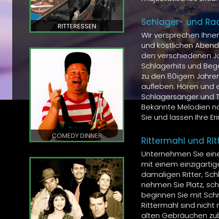
Schlager- und Ra
RITTERESSEN
Wir versprechen Ihne
und köstlichen Abend
den verschiedenen Ja
Schlagerhits und Beg
zu den 80igern Jahren
aufleben. Hören und e
Schlagersänger und Tä
Bekannte Melodien na
Sie und lassen Ihre E
COMEDY DINNER
Rittermahl und Ri
Unternehmen Sie eine k
mit einem einzigartige
damaligen Ritter, Sc
nehmen Sie Platz, sc
beginnen Sie mit Sch
Rittermahl sind nicht
alten Gebräuchen zub