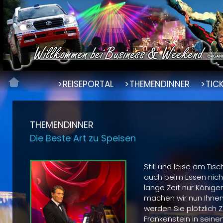
REISEPORTAL
THEMENDINNER
TIC
THEMENDINNER
Die Beste Art zu Speisen
Still und leise am Tisc
auch beim Essen nicht
lange Zeit nur Könige
machen wir nun Ihnen
werden Sie plötzlich
Frankenstein in seinem