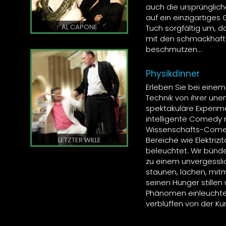
auch die ursprünglich
auf ein einzigartiges
AL CAPONE
Tuch sorgfältig um, d
mit den schmackhafte
beschmutzen…
Physikdinner
Erleben Sie bei ein
Technik von ihrer une
spektakuläre Experime
intelligente Comedy 
Wissenschafts-Comed
Bereiche wie Elektriz
LETZTER WILLE
beleuchtet. Wir bü
zu einem unvergessli
staunen, lachen, mi
seinen Hunger stille
Phänomen einleuchtend
verblüffen von der Ku