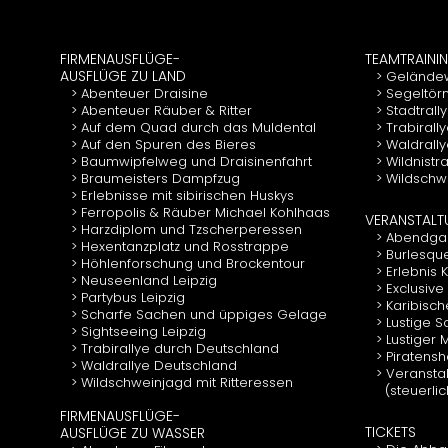
FIRMENAUSFLÜGE-
TEAMTRAINI
AUSFLÜGE ZU LAND
Gelände
Abenteuer Draisine
Segeltör
Abenteuer Räuber & Ritter
Stadtrall
Auf dem Quad durch das Muldental
Trabirall
Auf den Spuren des Bieres
Waldrall
Baumwipfelweg und Draisinenfahrt
Wildnistr
Braumeisters Dampfzug
Wildschwe
Erlebnisse mit sibirischen Huskys
Ferropolis & Räuber Michael Kohlhaas
VERANSTAL
Harzdiplom und Tzscherperessen
Abendgal
Hexentanzplatz und Rosstrappe
Burlesqu
Höhlenforschung und Brockentour
Erlebnis
Neuseenland Leipzig
Exclusive
Partybus Leipzig
Karibisch
Scharfe Sachen und üppiges Gelage
Lustige 
Sightseeing Leipzig
Lustiger
Trabirallye durch Deutschland
Piratens
Waldrallye Deutschland
Veranstal
Wildschweinjagd mit Ritteressen
(steuerli
FIRMENAUSFLÜGE-
TICKETS
AUSFLÜGE ZU WASSER