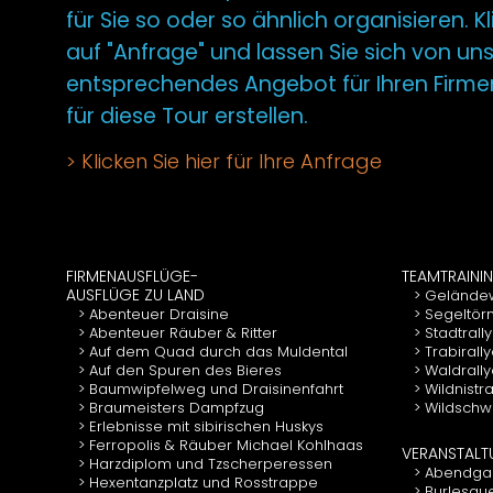
für Sie so oder so ähnlich organisieren. K
auf "Anfrage" und lassen Sie sich von uns
entsprechendes Angebot für Ihren Firme
für diese Tour erstellen.
Klicken Sie hier für Ihre Anfrage
FIRMENAUSFLÜGE-
TEAMTRAINI
AUSFLÜGE ZU LAND
Gelände
Abenteuer Draisine
Segeltör
Abenteuer Räuber & Ritter
Stadtrall
Auf dem Quad durch das Muldental
Trabirall
Auf den Spuren des Bieres
Waldrall
Baumwipfelweg und Draisinenfahrt
Wildnistr
Braumeisters Dampfzug
Wildschwe
Erlebnisse mit sibirischen Huskys
Ferropolis & Räuber Michael Kohlhaas
VERANSTAL
Harzdiplom und Tzscherperessen
Abendgal
Hexentanzplatz und Rosstrappe
Burlesqu