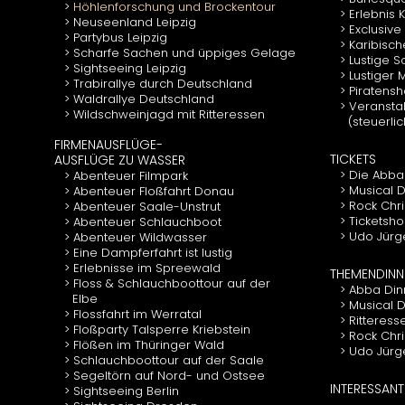
Höhlenforschung und Brockentour
Erlebnis
Neuseenland Leipzig
Exclusive
Partybus Leipzig
Karibisch
Scharfe Sachen und üppiges Gelage
Lustige 
Sightseeing Leipzig
Lustiger
Trabirallye durch Deutschland
Piratens
Waldrallye Deutschland
Veranstal
Wildschweinjagd mit Ritteressen
(steuerli
FIRMENAUSFLÜGE-
TICKETS
AUSFLÜGE ZU WASSER
Die Abba
Abenteuer Filmpark
Musical D
Abenteuer Floßfahrt Donau
Rock Chr
Abenteuer Saale-Unstrut
Ticketsho
Abenteuer Schlauchboot
Udo Jürg
Abenteuer Wildwasser
Eine Dampferfahrt ist lustig
Erlebnisse im Spreewald
THEMENDINN
Floss & Schlauchboottour auf der
Abba Din
Elbe
Musical 
Flossfahrt im Werratal
Ritteress
Floßparty Talsperre Kriebstein
Rock Chr
Flößen im Thüringer Wald
Udo Jürg
Schlauchboottour auf der Saale
Segeltörn auf Nord- und Ostsee
INTERESSANT
Sightseeing Berlin