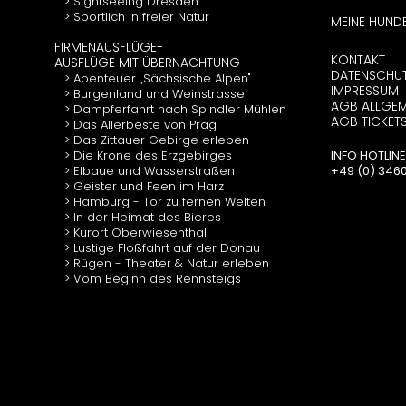
Sightseeing Dresden
Sportlich in freier Natur
MEINE HUND
FIRMENAUSFLÜGE-
KONTAKT
AUSFLÜGE MIT ÜBERNACHTUNG
DATENSCHU
Abenteuer „Sächsische Alpen"
IMPRESSUM
Burgenland und Weinstrasse
AGB ALLGEM
Dampferfahrt nach Spindler Mühlen
AGB TICKET
Das Allerbeste von Prag
Das Zittauer Gebirge erleben
Die Krone des Erzgebirges
INFO HOTLINE
Elbaue und Wasserstraßen
+49 (0) 34602
Geister und Feen im Harz
Hamburg - Tor zu fernen Welten
In der Heimat des Bieres
Kurort Oberwiesenthal
Lustige Floßfahrt auf der Donau
Rügen - Theater & Natur erleben
Vom Beginn des Rennsteigs