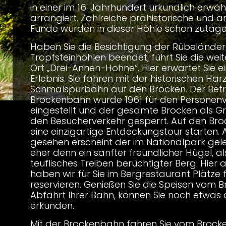
in einer im 16. Jahrhundert urkundlich erwä
arrangiert. Zahlreiche prähistorische und 
Funde wurden in dieser Höhle schon zutage
Haben Sie die Besichtigung der Rübeländer
Tropfsteinhöhlen beendet, führt Sie die wei
Ort „Drei-Annen-Hohne“. Hier erwartet Sie ei
Erlebnis. Sie fahren mit der historischen Har
Schmalspurbahn auf den Brocken. Der Betr
Brockenbahn wurde 1961 für den Personenv
eingestellt und der gesamte Brocken als Gr
den Besucherverkehr gesperrt. Auf den Bro
eine einzigartige Entdeckungstour starten. 
gesehen erscheint der im Nationalpark gel
eher denn ein sanfter freundlicher Hügel, als
teuflisches Treiben berüchtigter Berg. Hier
haben wir für Sie im Bergrestaurant Plätze 
reservieren. Genießen Sie die Speisen vom Br
Abfahrt Ihrer Bahn, können Sie noch etwas
erkunden.
Mit der Brockenbahn fahren Sie vom Brocke