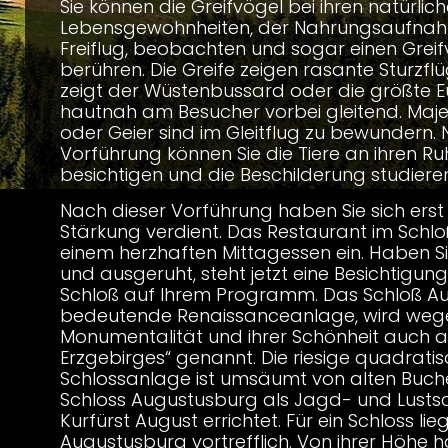
Sie können die Greifvögel bei ihren natürlic
Lebensgewohnheiten, der Nahrungsaufna
Freiflug, beobachten und sogar einen Greif
berühren. Die Greife zeigen rasante Sturzflü
zeigt der Wüstenbussard oder die größte Eu
hautnah am Besucher vorbei gleitend. Maje
oder Geier sind im Gleitflug zu bewundern.
Vorführung können Sie die Tiere an ihren R
besichtigen und die Beschilderung studieren
Nach dieser Vorführung haben Sie sich erst
Stärkung verdient. Das Restaurant im Schloß
einem herzhaften Mittagessen ein. Haben Si
und ausgeruht, steht jetzt eine Besichtigun
Schloß auf Ihrem Programm. Das Schloß A
bedeutende Renaissanceanlage, wird wege
Monumentalität und ihrer Schönheit auch al
Erzgebirges“ genannt. Die riesige quadrati
Schlossanlage ist umsäumt von alten Buche
Schloss Augustusburg als Jagd- und Lusts
Kurfürst August errichtet. Für ein Schloss lieg
Augustusburg vortrefflich. Von ihrer Höhe 