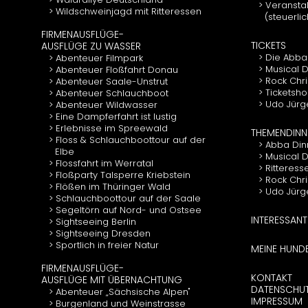
Veranstal
Wildschweinjagd mit Ritteressen
(steuerli
FIRMENAUSFLÜGE-
TICKETS
AUSFLÜGE ZU WASSER
Die Abba
Abenteuer Filmpark
Musical D
Abenteuer Floßfahrt Donau
Rock Chr
Abenteuer Saale-Unstrut
Ticketsho
Abenteuer Schlauchboot
Udo Jürg
Abenteuer Wildwasser
Eine Dampferfahrt ist lustig
Erlebnisse im Spreewald
THEMENDINN
Floss & Schlauchboottour auf der
Abba Din
Elbe
Musical 
Flossfahrt im Werratal
Ritteress
Floßparty Talsperre Kriebstein
Rock Chr
Flößen im Thüringer Wald
Udo Jürg
Schlauchboottour auf der Saale
Segeltörn auf Nord- und Ostsee
INTERESSANT
Sightseeing Berlin
Sightseeing Dresden
Sportlich in freier Natur
MEINE HUND
FIRMENAUSFLÜGE-
KONTAKT
AUSFLÜGE MIT ÜBERNACHTUNG
DATENSCHU
Abenteuer „Sächsische Alpen"
IMPRESSUM
Burgenland und Weinstrasse