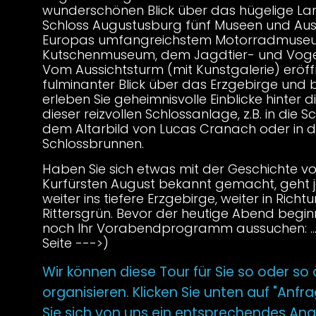
wunderschönen Blick über das hügelige Lan
Schloss Augustusburg fünf Museen und Auss
Europas umfangreichstem Motorradmuse
Kutschenmuseum, dem Jagdtier- und Vog
Vom Aussichtsturm (mit Kunstgalerie) eröffn
fulminanter Blick über das Erzgebirge und b
erleben Sie geheimnisvolle Einblicke hinter d
dieser reizvollen Schlossanlage, z.B. in die S
dem Altarbild von Lucas Cranach oder in de
Schlossbrunnen.
Haben Sie sich etwas mit der Geschichte v
Kurfürsten August bekannt gemacht, geht je
weiter ins tiefere Erzgebirge, weiter in Richtu
Rittersgrün. Bevor der heutige Abend beginn
noch Ihr Vorabendprogramm aussuchen: ...
Seite --->)
Wir können diese Tour für Sie so oder so 
organisieren. Klicken Sie unten auf "Anfr
Sie sich von uns ein entsprechendes Ang