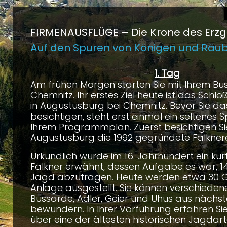
FIRMENAUSFLÜGE –
Die Krone des Erz
Auf den Spuren von Königen und Räu
1. Tag
Am frühen Morgen starten Sie mit Ihrem Bus
Chemnitz. Ihr erstes Ziel heute ist das Sch
in Augustusburg bei Chemnitz. Bevor Sie da
besichtigen, steht erst einmal ein seltenes 
Ihrem Programmplan. Zuerst besichtigen Si
Augustusburg die 1992 gegründete Falknere
Urkundlich wurde im 16. Jahrhundert ein kurf
Falkner erwähnt, dessen Aufgabe es war, 14
Jagd abzutragen. Heute werden etwa 30 Gr
Anlage ausgestellt. Sie können verschiedene
Bussarde, Adler, Geier und Uhus aus nächs
bewundern. In Ihrer Vorführung erfahren Si
über eine der ältesten historischen Jagdart