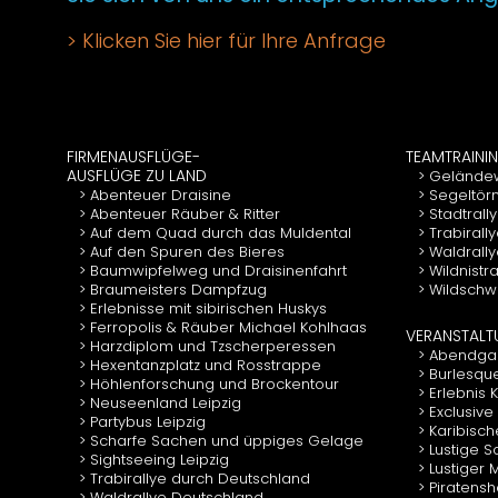
Klicken Sie hier für Ihre Anfrage
FIRMENAUSFLÜGE-
TEAMTRAINI
AUSFLÜGE ZU LAND
Gelände
Abenteuer Draisine
Segeltör
Abenteuer Räuber & Ritter
Stadtrall
Auf dem Quad durch das Muldental
Trabirall
Auf den Spuren des Bieres
Waldrall
Baumwipfelweg und Draisinenfahrt
Wildnistr
Braumeisters Dampfzug
Wildschwe
Erlebnisse mit sibirischen Huskys
Ferropolis & Räuber Michael Kohlhaas
VERANSTAL
Harzdiplom und Tzscherperessen
Abendgal
Hexentanzplatz und Rosstrappe
Burlesqu
Höhlenforschung und Brockentour
Erlebnis
Neuseenland Leipzig
Exclusive
Partybus Leipzig
Karibisch
Scharfe Sachen und üppiges Gelage
Lustige 
Sightseeing Leipzig
Lustiger
Trabirallye durch Deutschland
Piratens
Waldrallye Deutschland