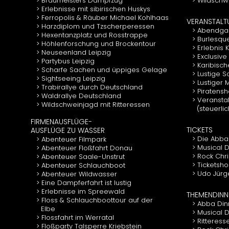
Braumeisters Dampfzug
Wildschwe
Erlebnisse mit sibirischen Huskys
Ferropolis & Räuber Michael Kohlhaas
VERANSTAL
Harzdiplom und Tzscherperessen
Abendgal
Hexentanzplatz und Rosstrappe
Burlesqu
Höhlenforschung und Brockentour
Erlebnis
Neuseenland Leipzig
Exclusive
Partybus Leipzig
Karibisch
Scharfe Sachen und üppiges Gelage
Lustige 
Sightseeing Leipzig
Lustiger
Trabirallye durch Deutschland
Piratens
Waldrallye Deutschland
Veranstal
Wildschweinjagd mit Ritteressen
(steuerli
FIRMENAUSFLÜGE-
TICKETS
AUSFLÜGE ZU WASSER
Die Abba
Abenteuer Filmpark
Musical D
Abenteuer Floßfahrt Donau
Rock Chr
Abenteuer Saale-Unstrut
Ticketsho
Abenteuer Schlauchboot
Udo Jürg
Abenteuer Wildwasser
Eine Dampferfahrt ist lustig
Erlebnisse im Spreewald
THEMENDINN
Floss & Schlauchboottour auf der
Abba Din
Elbe
Musical 
Flossfahrt im Werratal
Ritteress
Floßparty Talsperre Kriebstein