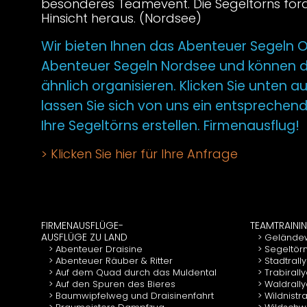
besonderes Teamevent. Die Segeltörns forde
Hinsicht heraus. (Nordsee)
Wir bieten Ihnen das Abenteuer Segeln 
Abenteuer Segeln Nordsee und können d
ähnlich organisieren. Klicken Sie unten a
lassen Sie sich von uns ein entsprechen
Ihre Segeltörns erstellen. Firmenausflug!
Klicken Sie hier für Ihre Anfrage
FIRMENAUSFLÜGE-
TEAMTRAINI
AUSFLÜGE ZU LAND
Gelände
Abenteuer Draisine
Segeltör
Abenteuer Räuber & Ritter
Stadtrall
Auf dem Quad durch das Muldental
Trabirall
Auf den Spuren des Bieres
Waldrall
Baumwipfelweg und Draisinenfahrt
Wildnistr