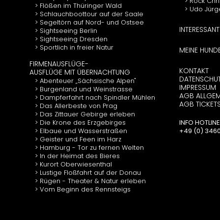
Rock Chr
Flößen im Thüringer Wald
Udo Jürg
Schlauchboottour auf der Saale
Segeltörn auf Nord- und Ostsee
INTERESSANT
Sightseeing Berlin
Sightseeing Dresden
Sportlich in freier Natur
MEINE HUND
FIRMENAUSFLÜGE-
KONTAKT
AUSFLÜGE MIT ÜBERNACHTUNG
DATENSCHU
Abenteuer „Sächsische Alpen"
IMPRESSUM
Burgenland und Weinstrasse
AGB ALLGEM
Dampferfahrt nach Spindler Mühlen
AGB TICKET
Das Allerbeste von Prag
Das Zittauer Gebirge erleben
Die Krone des Erzgebirges
INFO HOTLINE
Elbaue und Wasserstraßen
+49 (0) 34602
Geister und Feen im Harz
Hamburg - Tor zu fernen Welten
In der Heimat des Bieres
Kurort Oberwiesenthal
Lustige Floßfahrt auf der Donau
Rügen - Theater & Natur erleben
Vom Beginn des Rennsteigs